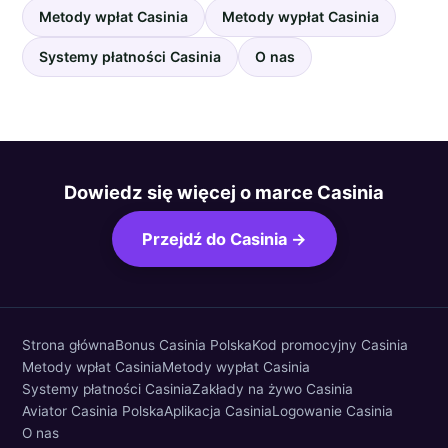
Metody wpłat Casinia
Metody wypłat Casinia
Systemy płatności Casinia
O nas
Dowiedz się więcej o marce Casinia
Przejdź do Casinia →
Strona główna
Bonus Casinia Polska
Kod promocyjny Casinia
Metody wpłat Casinia
Metody wypłat Casinia
Systemy płatności Casinia
Zakłady na żywo Casinia
Aviator Casinia Polska
Aplikacja Casinia
Logowanie Casinia
O nas