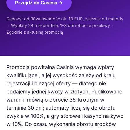
Przejdź do Casinia →
Depozyt od Równowartość ok. 10 EUR, zależnie od metody
· Wypłaty 24 h e-portfele, 1–3 dni robocze przelewy ·
Zgodnie z aktualną promocją
Promocja powitalna Casinia wymaga wpłaty
kwalifikującej, a jej wysokość zależy od kraju
rejestracji i bieżącej oferty — dlatego nie
podajemy jednej kwoty w złotych. Publikowane
warunki mówią o obrocie 35-krotnym w
terminie 30 dni; automaty liczą się do obrotu
zwykle w 100%, a gry stołowe i kasyno na żywo
w 10%. Do czasu wykonania obrotu środków