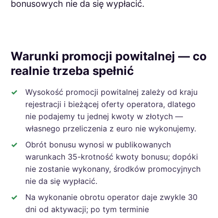
bonusowych nie da się wypłacić.
Warunki promocji powitalnej — co
realnie trzeba spełnić
Wysokość promocji powitalnej zależy od kraju
rejestracji i bieżącej oferty operatora, dlatego
nie podajemy tu jednej kwoty w złotych —
własnego przeliczenia z euro nie wykonujemy.
Obrót bonusu wynosi w publikowanych
warunkach 35-krotność kwoty bonusu; dopóki
nie zostanie wykonany, środków promocyjnych
nie da się wypłacić.
Na wykonanie obrotu operator daje zwykle 30
dni od aktywacji; po tym terminie