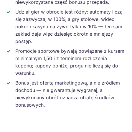
niewykorzystana część bonusu przepada.
Udział gier w obrocie jest różny: automaty liczą
się zazwyczaj w 100%, a gry stołowe, wideo
poker i kasyno na żywo tylko w 10% — ten sam
zakład daje więc dziesięciokrotnie mniejszy
postęp.
Promocje sportowe bywają powiązane z kursem
minimalnym 1,50 i z terminem rozliczenia
kuponu; kupony poniżej progu nie liczą się do
warunku.
Bonus jest ofertą marketingową, a nie źródłem
dochodu — nie gwarantuje wygranej, a
niewykonany obrót oznacza utratę środków
bonusowych.