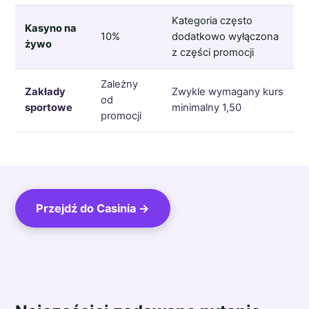
Kategoria często
Kasyno na
10%
dodatkowo wyłączona
żywo
z części promocji
Zależny
Zakłady
Zwykle wymagany kurs
od
sportowe
minimalny 1,50
promocji
Przejdź do Casinia →